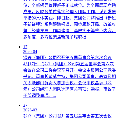
位，全新领导管理班子正式就位。为全面展现竞聘
成果，反映各单位落实经理人团队工作、谋划发展
举措的具体实践。即日起，集团公司将推出《新班
子新征程》系列跟踪报道，围绕履职开局、改革攻
坚、经营发展、作风建设、基层实干等重点内容，
多角度、多方位聚焦新班子履职担...
17
2026-04
钢兴（集团）公司召开第五届董事会第六次会议
4月17日，钢兴（集团）公司第五届董事会第六次
会议在公司二楼会议室召开。会议由集团公司党委
书记、董事长黄威主持，集团公司董事、高管及相
关职能部门负责人参加会议。会议审议昌塬（鼎
元）公司经理人团队选聘有关事项；通报、审议了
干部调整事项。...
27
2026-03
钢兴（集团）公司召开第五届董事会第五次会议