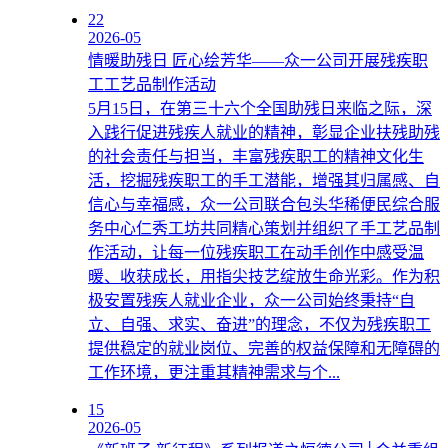
22
2026-05
情暖助残日 匠心绘芳华——众一公司开展残疾职
工工艺品制作活动
5月15日，在第三十六个全国助残日来临之际，深
入践行促进残疾人就业的精神，彰显企业扶残助残
的社会责任与担当，丰富残疾职工的精神文化生
活，挖掘残疾职工的手工潜能，增强其归属感、自
信心与幸福感，众一公司联合包头华稀便民综合服
务中心仁秀工坊共同精心策划并组织了手工艺品制
作活动，让每一位残疾职工在动手创作中感受温
暖、收获成长，用指尖技艺绽放生命光彩。作为积
极安置残疾人就业企业，众一公司始终秉持“自
立、自强、求实、奋进”的理念，不仅为残疾职工
提供稳定的就业岗位、完善的权益保障和无障碍的
工作环境，更注重其精神需求与个...
15
2026-05