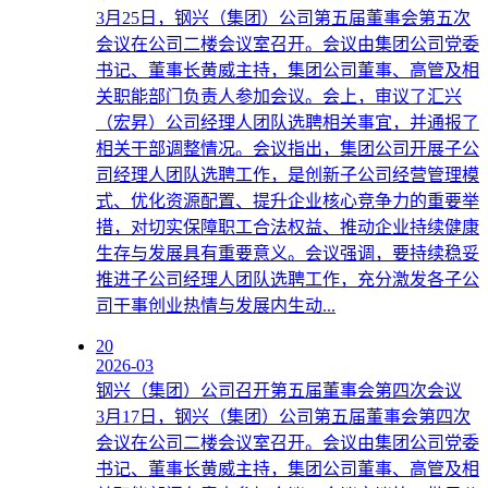
3月25日，钢兴（集团）公司第五届董事会第五次
会议在公司二楼会议室召开。会议由集团公司党委
书记、董事长黄威主持，集团公司董事、高管及相
关职能部门负责人参加会议。会上，审议了汇兴
（宏昇）公司经理人团队选聘相关事宜，并通报了
相关干部调整情况。会议指出，集团公司开展子公
司经理人团队选聘工作，是创新子公司经营管理模
式、优化资源配置、提升企业核心竞争力的重要举
措，对切实保障职工合法权益、推动企业持续健康
生存与发展具有重要意义。会议强调，要持续稳妥
推进子公司经理人团队选聘工作，充分激发各子公
司干事创业热情与发展内生动...
20
2026-03
钢兴（集团）公司召开第五届董事会第四次会议
3月17日，钢兴（集团）公司第五届董事会第四次
会议在公司二楼会议室召开。会议由集团公司党委
书记、董事长黄威主持，集团公司董事、高管及相