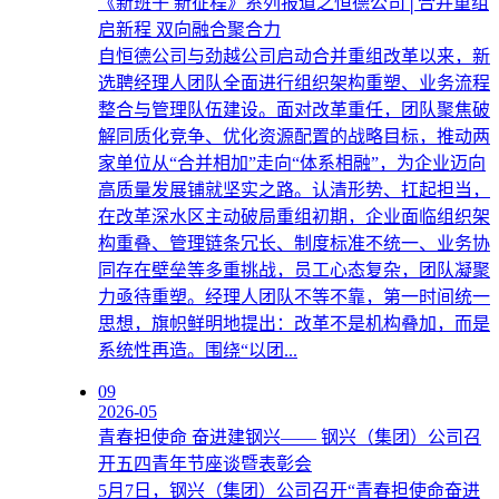
《新班子 新征程》系列报道之恒德公司│合并重组
启新程 双向融合聚合力
自恒德公司与劲越公司启动合并重组改革以来，新
选聘经理人团队全面进行组织架构重塑、业务流程
整合与管理队伍建设。面对改革重任，团队聚焦破
解同质化竞争、优化资源配置的战略目标，推动两
家单位从“合并相加”走向“体系相融”，为企业迈向
高质量发展铺就坚实之路。认清形势、扛起担当，
在改革深水区主动破局重组初期，企业面临组织架
构重叠、管理链条冗长、制度标准不统一、业务协
同存在壁垒等多重挑战，员工心态复杂，团队凝聚
力亟待重塑。经理人团队不等不靠，第一时间统一
思想，旗帜鲜明地提出：改革不是机构叠加，而是
系统性再造。围绕“以团...
09
2026-05
青春担使命 奋进建钢兴—— 钢兴（集团）公司召
开五四青年节座谈暨表彰会
5月7日，钢兴（集团）公司召开“青春担使命奋进