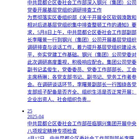
中共昆都仑区委社会工作部深入钢兴（集团）公司
党委开展基层党组织调研排查工作
为贯彻落实区委组织部《关于开展全区软弱涣散和
相对后进基层党组织集中排查整顿工作的通知》要
求，5月8日上午，中共昆都仑区委社会工作部副部
长李曙景一行到钢兴（集团）公司开展基层党组织
调研排查与谈话工作，着力提升基层党组织建设水
平，夯实党建工作基础。钢兴（集团）公司党委对
此次调研高度重视，积极响应配合。集团公司党委
副书记孟俊生，党委委员、党委工作部部长、工会
主席杨琳；各党支部书记、副书记、党务工作者参
会。在调研谈话环节，李曙景副部长一行围绕各党
支部班子配备是否齐全、组织生活是否正常开展；
企业出资人、社会组织负责...
25
2025-04
中共昆都仑区委社会工作部莅临钢兴集团开展中央
八项规定精神专项检查
4月17日，中共昆都仑区委社会工作部副部长李曙