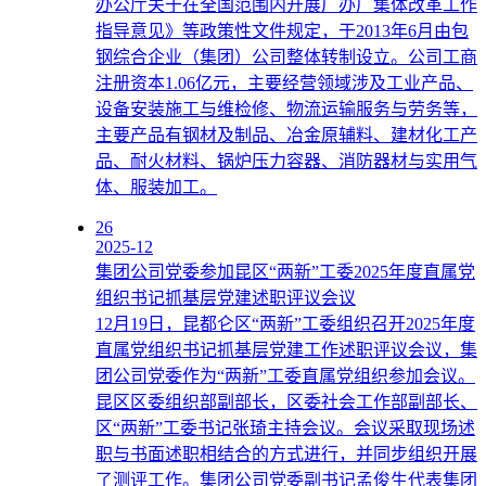
办公厅关于在全国范围内开展厂办厂集体改革工作
指导意见》等政策性文件规定，于2013年6月由包
钢综合企业（集团）公司整体转制设立。公司工商
注册资本1.06亿元，主要经营领域涉及工业产品、
设备安装施工与维检修、物流运输服务与劳务等，
主要产品有钢材及制品、冶金原辅料、建材化工产
品、耐火材料、锅炉压力容器、消防器材与实用气
体、服装加工。
26
2025-12
集团公司党委参加昆区“两新”工委2025年度直属党
组织书记抓基层党建述职评议会议
12月19日，昆都仑区“两新”工委组织召开2025年度
直属党组织书记抓基层党建工作述职评议会议，集
团公司党委作为“两新”工委直属党组织参加会议。
昆区区委组织部副部长，区委社会工作部副部长、
区“两新”工委书记张琦主持会议。会议采取现场述
职与书面述职相结合的方式进行，并同步组织开展
了测评工作。集团公司党委副书记孟俊生代表集团