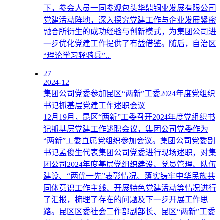
下，参会人员一同参观包头华鼎铜业发展有限公司
党建活动阵地，深入探究党建工作与企业发展紧密
融合所衍生的成功经验与创新模式，为集团公司进
一步优化党建工作提供了有益借鉴。随后，自治区
“理论学习轻骑兵”...
27
2024-12
集团公司党委参加昆区“两新”工委2024年度党组织
书记抓基层党建工作述职会议
12月19月，昆区“两新”工委召开2024年度党组织书
记抓基层党建工作述职会议，集团公司党委作为
“两新”工委直属党组织参加会议。集团公司党委副
书记孟俊生代表集团公司党委进行现场述职，对集
团公司2024年度基层党组织建设、党员管理、队伍
建设、“两优一先”表彰情况、落实铸牢中华民族共
同体意识工作主线、开展特色党建活动等情况进行
了汇报，梳理了存在的问题及下一步开展工作思
路。昆区区委社会工作部副部长、昆区“两新”工委