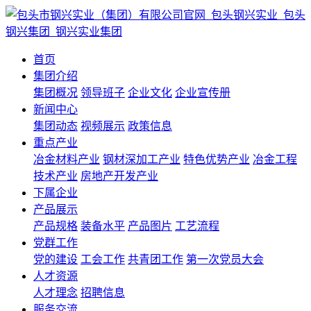
首页
集团介绍
集团概况
领导班子
企业文化
企业宣传册
新闻中心
集团动态
视频展示
政策信息
重点产业
冶金材料产业
钢材深加工产业
特色优势产业
冶金工程
技术产业
房地产开发产业
下属企业
产品展示
产品规格
装备水平
产品图片
工艺流程
党群工作
党的建设
工会工作
共青团工作
第一次党员大会
人才资源
人才理念
招聘信息
服务交流