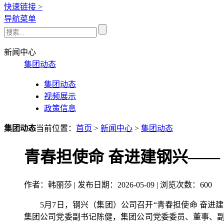
快速链接 >
导航菜单
新闻中心
集团动态
集团动态
视频展示
政策信息
集团动态
当前位置：
首页
>
新闻中心
>
集团动态
青春担使命 奋进建钢兴——
作者：韩丽莎 | 发布日期：2026-05-09 | 浏览次数：
600
5月7日，钢兴（集团）公司召开“青春担使命 奋进
集团公司党委副书记陈健，集团公司党委委员、董事、