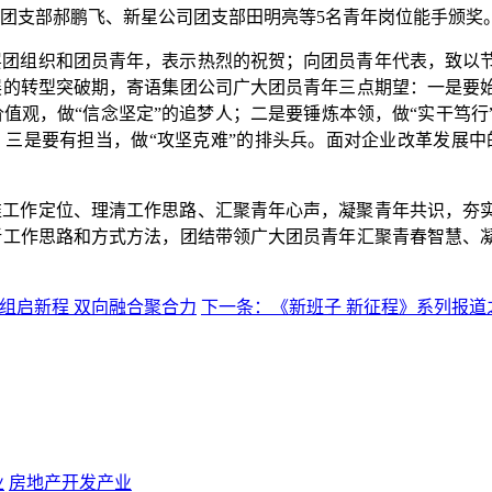
团支部郝鹏飞、新星公司团支部田明亮等5名青年岗位能手颁奖
层团组织和团员青年，表示热烈的祝贺；向团员青年代表，致以
展的转型突破期，寄语集团公司广大团员青年三点期望：一是要
值观，做“信念坚定”的追梦人；二是要锤炼本领，做“实干笃
；三是要有担当，做“攻坚克难”的排头兵。面对企业改革发展中
准工作定位、理清工作思路、汇聚青年心声，凝聚青年共识，夯
新工作思路和方式方法，团结带领广大团员青年汇聚青春智慧、
组启新程 双向融合聚合力
下一条：《新班子 新征程》系列报道
业
房地产开发产业