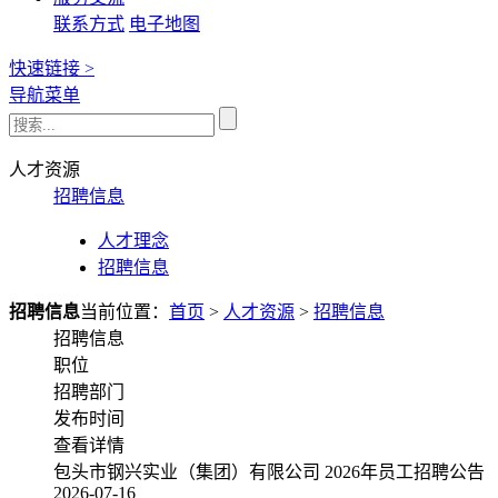
联系方式
电子地图
快速链接 >
导航菜单
人才资源
招聘信息
人才理念
招聘信息
招聘信息
当前位置：
首页
>
人才资源
>
招聘信息
招聘信息
职位
招聘部门
发布时间
查看详情
包头市钢兴实业（集团）有限公司 2026年员工招聘公告
2026-07-16