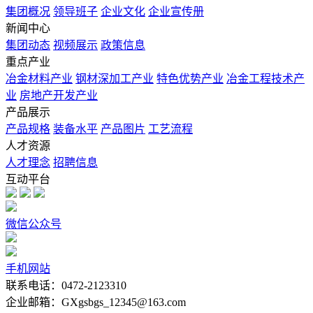
集团概况
领导班子
企业文化
企业宣传册
新闻中心
集团动态
视频展示
政策信息
重点产业
冶金材料产业
钢材深加工产业
特色优势产业
冶金工程技术产
业
房地产开发产业
产品展示
产品规格
装备水平
产品图片
工艺流程
人才资源
人才理念
招聘信息
互动平台
微信公众号
手机网站
联系电话：0472-2123310
企业邮箱：GXgsbgs_12345@163.com