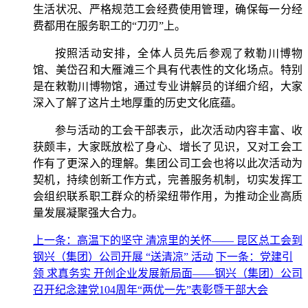
生活状况、严格规范工会经费使用管理，确保每一分经
费都用在服务职工的“刀刃”上。
按照活动安排，全体人员先后参观了敕勒川博物
馆、美岱召和大雁滩三个具有代表性的文化场点。特别
是在敕勒川博物馆，通过专业讲解员的详细介绍，大家
深入了解了这片土地厚重的历史文化底蕴。
参与活动的工会干部表示，此次活动内容丰富、收
获颇丰，大家既放松了身心、增长了见识，又对工会工
作有了更深入的理解。集团公司工会也将以此次活动为
契机，持续创新工作方式，完善服务机制，切实发挥工
会组织联系职工群众的桥梁纽带作用，为推动企业高质
量发展凝聚强大合力。
上一条：高温下的坚守 清凉里的关怀​—— 昆区总工会到
钢兴（集团）公司开展 “送清凉” 活动
下一条：党建引
领 求真务实 开创企业发展新局面——钢兴（集团）公司
召开纪念建党104周年“两优一先”表彰暨干部大会