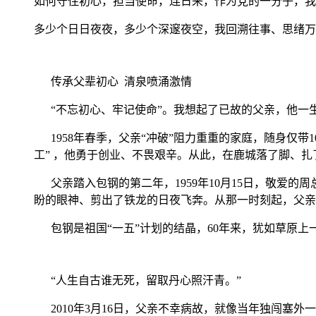
如何守住初心，担当使命，连日来，作为党的一分子，我
多少个日日夜夜，多少个深邃夜空，我回溯往事、思绪万
传承父辈初心 清泉喷涌激情
“不忘初心、牢记使命”。我想起了已故的父亲，他一
1958年春季，父亲“冲破”阻力重重的家庭，随身仅带
工” ，他勇于创业、不畏艰辛。从此，在鹿城落了脚、
父亲踏入包钢的第二年，1959年10月15日，敬爱
盼的眼神、剪出了铁龙的日夜飞奔。从那一时刻起，父亲
包钢是祖国“一五”计划的结晶，60年来，犹如草原上
“人生自古谁无死，留取丹心照汗青。”
2010年3月16日，父亲不幸病故，就像当年独闯塞