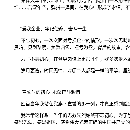
集体大军中的装卸工，想起月光下，我独自一人用铁锹卸
红……苦涩年华，弹指一挥间，在我心中形成了永恒，
“爱我企业、牢记使命、奋斗一生！”
不忘初心，一次次面对亏损企业的情形，一次次无助时
黑暗、见到黎明、负数归零、扭亏为盈。背后的故事，含
为了不忘初心，在领导岗位上更加胜任，我多次步入高
岁月更迭，时间无情，对哪个人都是一样的平等。雁过
宣誓时的初心 永葆奋斗激情
回首当年我站在党旗下宣誓的那一刻，才真正感到脸是
我常常这样想：当年的无数先烈始终不忘初心，为了崇
感恩先烈、感恩祖国、感谢伟大光荣正确的中国共产党的