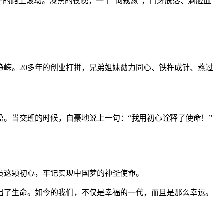
的路上滚动。漆黑的夜晚，一个“倒栽葱”，门牙脱落、满脸血
嵘。20多年的创业打拼，兄弟姐妹勠力同心、铁杵成针、熬过
。当交班的时候，自豪地说上一句：“我用初心诠释了使命！”
员这颗初心，牢记实现中国梦的神圣使命。
了生命。如今的我们，不仅是幸福的一代，而且是那么幸运。