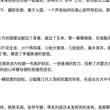
深深地感觉到像一副重担，即将步入“花甲”之年，依然那么沉重
千、辗转反侧、难于入寝，一个声音始终在我心房怦然扣动，那
生为包钢建设献出了青春、献出了生命，那一幕幕情景，在我脑
10斤花生米、20个熟鸡蛋、10张大烙饼，几经波折、离乡背井
扎了根，建造了幸福美满的家庭。
的周总理亲自为包钢一号高炉剪彩，一把普通的剪刀，剪断了内蒙
的初心伴着包钢的发展而坚定。
一棵挺拔的劲松，记载着几代人饱经风霜的年轮，在成长壮大中
外一样，默默无闻、安然平静，带走的是还未发挥完的余热、是那