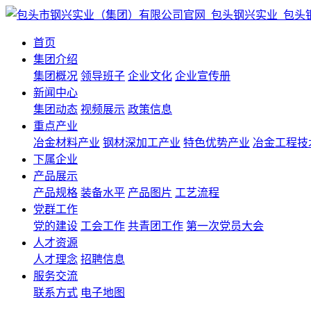
首页
集团介绍
集团概况
领导班子
企业文化
企业宣传册
新闻中心
集团动态
视频展示
政策信息
重点产业
冶金材料产业
钢材深加工产业
特色优势产业
冶金工程技
下属企业
产品展示
产品规格
装备水平
产品图片
工艺流程
党群工作
党的建设
工会工作
共青团工作
第一次党员大会
人才资源
人才理念
招聘信息
服务交流
联系方式
电子地图