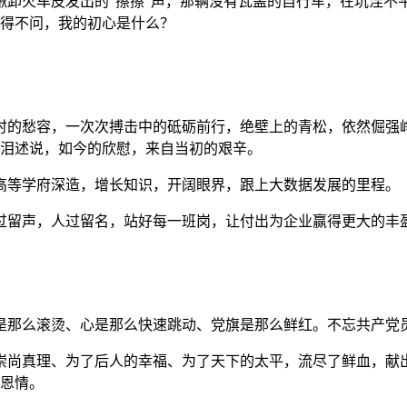
火车皮发出的“擦擦”声，那辆没有瓦盖的自行车，在坑洼不平
不得不问，我的初心是什么？
的愁容，一次次搏击中的砥砺前行，绝壁上的青松，依然倔强峥
泪述说，如今的欣慰，来自当初的艰辛。
等学府深造，增长知识，开阔眼界，跟上大数据发展的里程。
留声，人过留名，站好每一班岗，让付出为企业赢得更大的丰盈
那么滚烫、心是那么快速跳动、党旗是那么鲜红。不忘共产党
尚真理、为了后人的幸福、为了天下的太平，流尽了鲜血，献出
恩情。