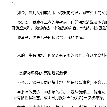
情！
如今，当儿女们成为事业栋梁的时候，恩重如山的父亲
多少次，我跪在二老的墓碑前，任凭泪水清洗滚烫的面
目遥望大海，突然响起一个熟悉的声音：“爸爸，我把眼
我清楚，这是儿子付振欣留给我的伤痛。
……
人的一生有泪水，但是还有更多的兴奋，在这个高科技
贫瘠凝练初心 感恩迸发激情
不会忘，钢兴公司这块土地当初是那么清贫；不会忘，
40多年的历练，40多年的打拼，我从装卸工一路走来
“为有牺牲多壮志，敢叫日月换新天”发起的一次次冲锋。